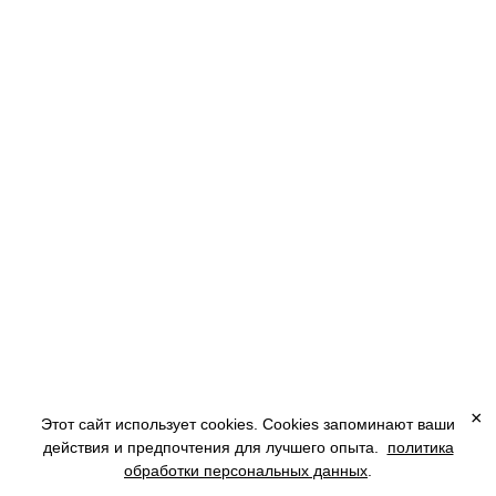
Джин / Фейхоа / Матча
Горный дух Дзао-Гонгэн считался строгим хранителем вершин. Этот твист на
Gimlet передаёт его характер: чёткая кисло-сладкая структура, зелёная глубина
матча и экзотическая свежесть фейхоа. Сушёный цветок — как горное растение
на высоте, подчёркивающее чистоту вкуса.
×
Этот сайт использует cookies. Cookies запоминают ваши
действия и предпочтения для лучшего опыта.
политика
🇷🇺
обработки персональных данных
.