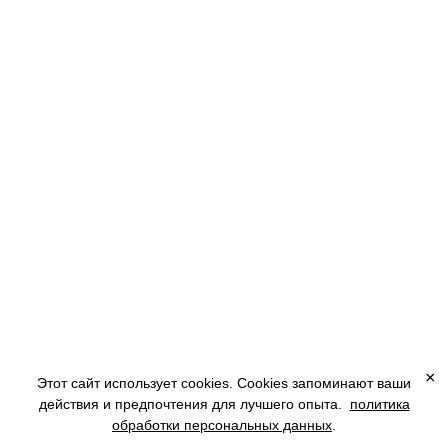
Ром / Текила / Водка / Пена из колы
Идзанами — богиня творения и подземного мира, символ силы рождения и
разрушения. Этот авторский твист на Long Island такой же мощный:
многослойный алкогольный фундамент, цитрусовая энергия и бархатная пена.
Взрывная карамель добавлена как метафора рождения мира — вспышка вкуса на
языке.
×
Этот сайт использует cookies. Cookies запоминают ваши
действия и предпочтения для лучшего опыта.
политика
🇷🇺
обработки персональных данных
.