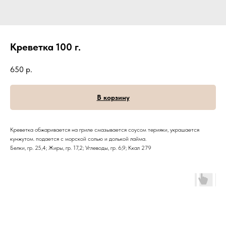
Креветка 100 г.
650
р.
В корзину
Креветка обжаривается на гриле смазывается соусом терияки, украшается
кунжутом. подается с морской солью и долькой лайма.
Белки, гр. 25,4; Жиры, гр. 17,2; Углеводы, гр. 6,9; Ккал 279